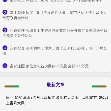
2
​掌上乾坤 预警！5 月突发两件大事，楼市格局大变！普通人
千万别再走错路
3
​问道管理 石城县卫生健康总院龙岗分院开展世界家庭医生日
主题集中宣传活动
4
​东程配资 油价调整：注意，预计上调135元/吨，油价开局又
涨！
5
​富邦速配 荣信文化首次回购99万股 金额223万元
最新文章
日斗-优配 暴雨+强对流双预警 多地有大暴雨、局地将有10级以
上雷暴大风