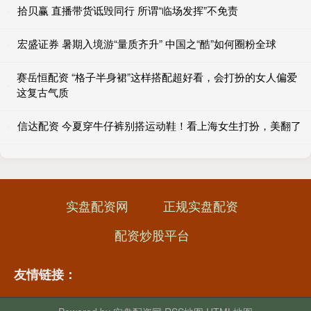
拾贝赢 直播带货诋毁同行 所谓“临场发挥”不免责
宏盛证券 暑期入境游“量质齐升” 中国之“酷”如何圈粉全球
赛岳恒配资 “格子半身裙”这样搭配超好看，会打扮的女人偏爱
这复古气质
信达配资 今夏穿牛仔裤别搭运动鞋！看上海女生打扮，美翻了
实盘配资网
正规实盘配资
配资炒股平台
友情链接：